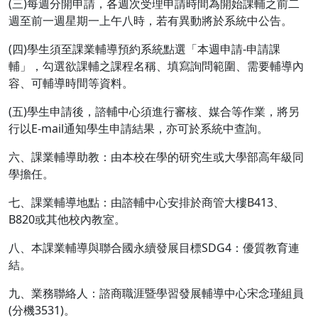
(三)每週分開申請，各週次受理申請時間為開始課輔之前二
週至前一週星期一上午八時，若有異動將於系統中公告。
(四)學生須至課業輔導預約系統點選「本週申請-申請課
輔」，勾選欲課輔之課程名稱、填寫詢問範圍、需要輔導內
容、可輔導時間等資料。
(五)學生申請後，諮輔中心須進行審核、媒合等作業，將另
行以E-mail通知學生申請結果，亦可於系統中查詢。
六、課業輔導助教：由本校在學的研究生或大學部高年級同
學擔任。
七、課業輔導地點：由諮輔中心安排於商管大樓B413、
B820或其他校內教室。
八、本課業輔導與聯合國永續發展目標SDG4：優質教育連
結。
九、業務聯絡人：諮商職涯暨學習發展輔導中心宋念瑾組員
(分機3531)。