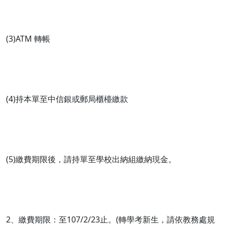
(3)ATM 轉帳
(4)持本單至中信銀或郵局櫃檯繳款
(5)繳費期限後，請持單至學校出納組繳納現金。
2、繳費期限：至107/2/23止。(轉學考新生，請依教務處規