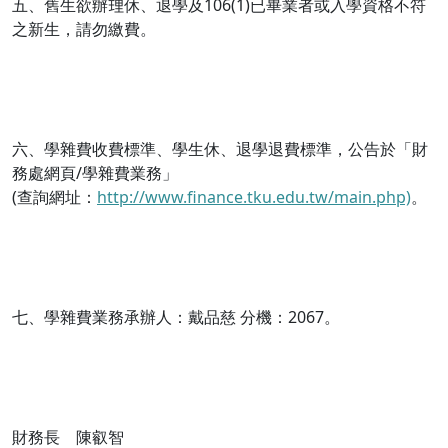
五、舊生欲辦理休、退學及106(1)已畢業者或入學資格不符
之新生，請勿繳費。
六、學雜費收費標準、學生休、退學退費標準，公告於「財
務處網頁/學雜費業務」
(查詢網址：
http://www.finance.tku.edu.tw/main.php)
。
七、學雜費業務承辦人：戴品慈 分機：2067。
財務長 陳叡智