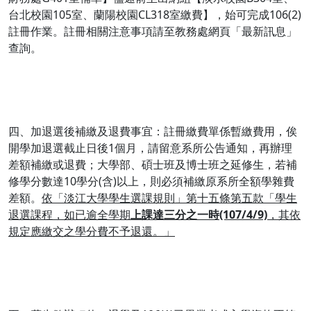
台北校園105室、蘭陽校園CL318室繳費】，始可完成106(2)
註冊作業。註冊相關注意事項請至教務處網頁「最新訊息」
查詢。
四、加退選後補繳及退費事宜：註冊繳費單係暫繳費用，俟
開學加退選截止日後1個月，請留意系所公告通知，再辦理
差額補繳或退費；大學部、碩士班及博士班之延修生，若補
修學分數達10學分(含)以上，則必須補繳原系所全額學雜費
差額。
依「淡江大學學生選課規則」第十五條第五款「學生
退選課程，如已逾全學期
上課達三分之一時
(107/4/9)
，其依
規定應繳交之學分費不予退還。」