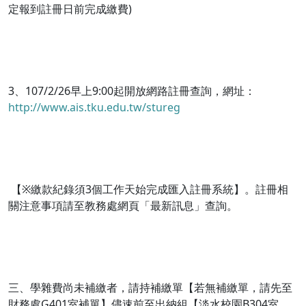
定報到註冊日前完成繳費)
3、107/2/26早上9:00起開放網路註冊查詢，網址：
http://www.ais.tku.edu.tw/stureg
【※繳款紀錄須3個工作天始完成匯入註冊系統】。註冊相
關注意事項請至教務處網頁「最新訊息」查詢。
三、學雜費尚未補繳者，請持補繳單【若無補繳單，請先至
財務處G401室補單】儘速前至出納組【淡水校園B304室、