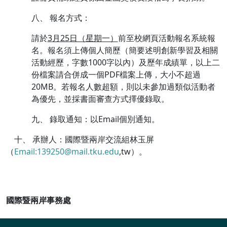
八、 報名方式：
請於
3
月25
日（星期一）
前至校網頁活動報名系統報
名。報名須上傳個人簡歷（簡要述明創新學習及相關
活動經歷，字數1000字以內）及歷年成績單，以上二
份檔案請合併成一個PDF檔案上傳，大小不超過
20MB。若報名人數超額，則以未參加過類似活動者
為優先，並採書面審查方式擇優錄取。
九、 錄取通知：以Email個別通知。
十、 承辦人：國際暨兩岸交流組林玉屏
（
Email:139250@mail.tku.edu
,tw）。
國際暨兩岸事務處