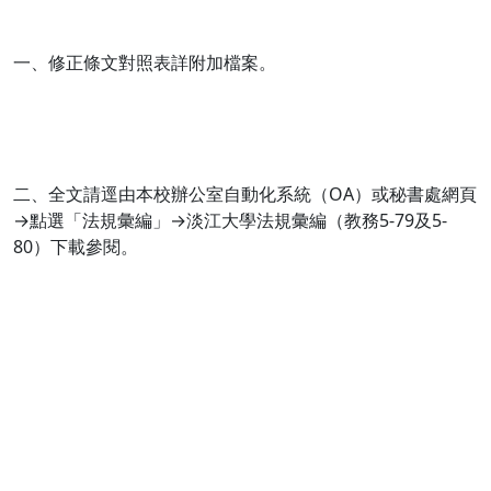
一、修正條文對照表詳附加檔案。
二、全文請逕由本校辦公室自動化系統（OA）或秘書處網頁
→點選「法規彙編」→淡江大學法規彙編（教務5-79及5-
80）下載參閱。