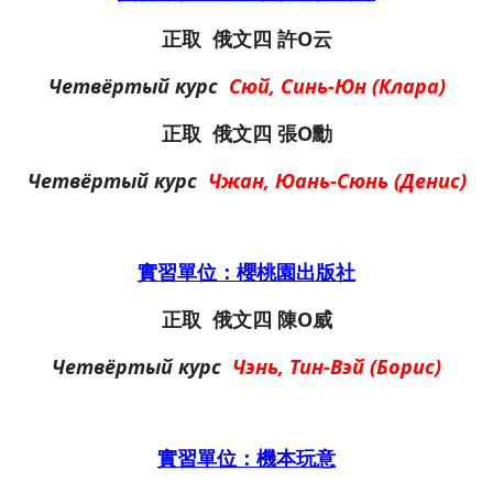
正取
俄文四
許O云
Четвёртый курс
Сюй, Синь-Юн (Клара)
正取
俄文四
張O勳
Четвёртый курс
Чжан, Юань-Сюнь (Денис)
實習單位：櫻桃園出版社
正取
俄文四
陳O威
Четвёртый курс
Чэнь, Тин-Вэй (Борис)
實習單位：機本玩意