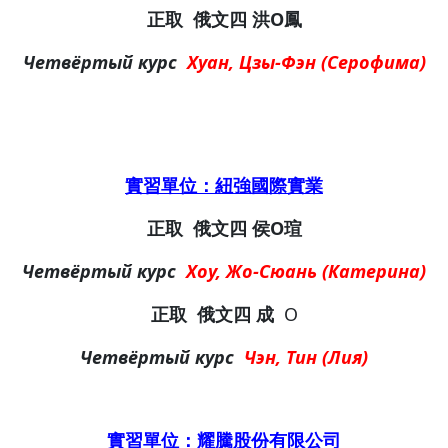
正取
俄文四
洪O鳳
Четвёртый курс
Хуан, Цзы-Фэн (Серофима)
實習單位：紐強國際實業
正取
俄文四
侯O瑄
Четвёртый курс
Хоу, Жо-Сюань (Катерина)
正取
俄文四
成
O
Четвёртый курс
Чэн, Тин (Лия)
實習單位：耀騰股份有限公司