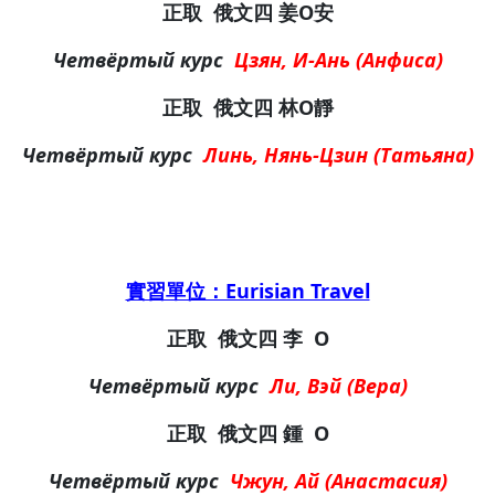
正取
俄文四
姜O安
Четвёртый курс
Цзян, И-Ань (Анфиса)
正取
俄文四
林O靜
Четвёртый курс
Линь, Нянь-Цзин (Татьяна)
實習單位：Eurisian Travel
正取
俄文四
李
O
Четвёртый курс
Ли
, Вэй (Вера)
正取
俄文四
鍾
O
Четвёртый курс
Чжун
, Ай (Анастасия)