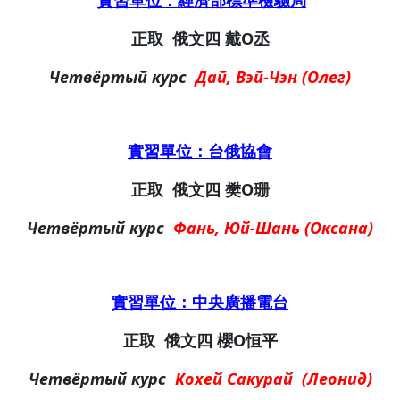
正取
俄文四
戴O丞
Четвёртый курс
Дай, Вэй-Чэн (Олег)
實習單位：台俄協會
正取
俄文四
樊O珊
Четвёртый курс
Фань, Юй-Шань (Оксана)
實習單位：中央廣播電台
正取
俄文四
櫻O恒平
Четвёртый курс
Кохей Сакурай (Леонид)