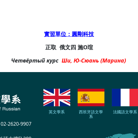
實習單位：圓剛科技
正取
俄文四
施O瑄
Четвёртый курс
Ши
, Ю-Сюань (Марина)
英文學系
西班牙語文學
法國語文學系
系
-2620-9907