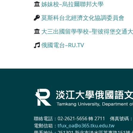
姊妹校–烏拉爾聯邦大學
莫斯科台北經濟文化協調委員會
大三出國留學學校–聖彼得堡交通
俄國電台–RU.TV
聯絡電話：02-2621-5656 轉 2711 傳真號碼：02
電郵信箱：
tfux_oa@o365.tku.edu.tw
學系地址：251301 新北市淡水區英專路151號 