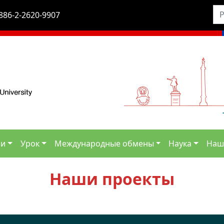
886-2-2620-9907
ли
Урок
Международные обмены
Наука
Наш
Наши проекты